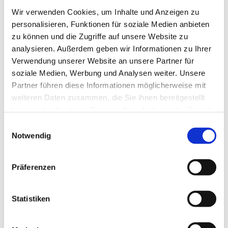
Durchsetzung von Ansprüchen oder der Abwehr
Wir verwenden Cookies, um Inhalte und Anzeigen zu
unberechtigter Forderungen.
personalisieren, Funktionen für soziale Medien anbieten
zu können und die Zugriffe auf unsere Website zu
analysieren. Außerdem geben wir Informationen zu Ihrer
Mieterhöhung und
Nebenkostenabrechnung
Verwendung unserer Website an unsere Partner für
soziale Medien, Werbung und Analysen weiter. Unsere
Wir unterstützen Vermieter bei der Durchsetzung von
Partner führen diese Informationen möglicherweise mit
Mieterhöhungen und bei der Erstellung von
weiteren Daten zusammen, die Sie ihnen bereitgestellt
Nebenkostenabrechnungen. Gleichzeitig beraten wir
haben oder die sie im Rahmen Ihrer Nutzung der Dienste
gesammelt haben.
Mieter über ihre Rechte und helfen bei der
Einwilligungsauswahl
Überprüfung von Nebenkostenabrechnungen und der
Notwendig
Abwehr unberechtigter Forderungen.
Präferenzen
Prozessvertretung und außergerichtliche
Streitbeilegung
Statistiken
Ist eine gerichtliche Auseinandersetzung
unumgänglich, vertreten wir unsere Mandanten