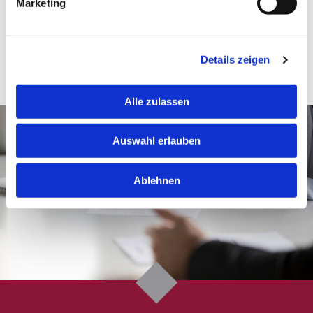
kompetent vor Gericht. Wir verteidigen Ihre Interessen
Marketing
mit Nachdruck und streben faire Lösungen an.
Gleichzeitig bemühen wir uns um eine
außergerichtliche Streitbeilegung, um Zeit und Kosten
Details zeigen
zu sparen.
Alle zulassen
Auswahl erlauben
Ablehnen