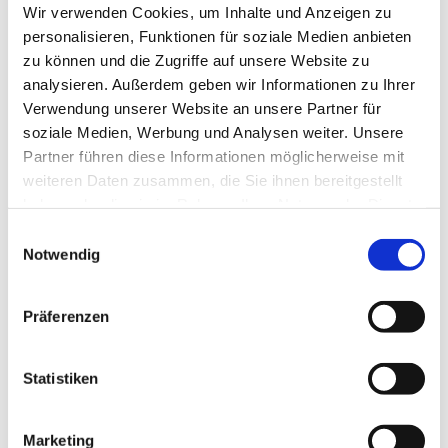
Wir verwenden Cookies, um Inhalte und Anzeigen zu
Wir stehen Ihnen bei der Klärung rechtlicher Fragen
personalisieren, Funktionen für soziale Medien anbieten
zur Seite, unterstützen Sie bei Genehmigungsverfahren
zu können und die Zugriffe auf unsere Website zu
und lösen gegebenenfalls Konflikte.
analysieren. Außerdem geben wir Informationen zu Ihrer
Verwendung unserer Website an unsere Partner für
Streitbeilegung und Schadenersatz
soziale Medien, Werbung und Analysen weiter. Unsere
Partner führen diese Informationen möglicherweise mit
Bei Streitigkeiten oder Mängeln während eines
weiteren Daten zusammen, die Sie ihnen bereitgestellt
Bauvorhabens vertreten wir Ihre Interessen vor Gericht
haben oder die sie im Rahmen Ihrer Nutzung der Dienste
oder Schiedsgerichten. Wir verteidigen Ihre Rechte mit
gesammelt haben.
Einwilligungsauswahl
Nachdruck und streben faire Lösungen an,
Notwendig
einschließlich der Durchsetzung von
Schadenersatzansprüchen.
Präferenzen
Baurechtsberatung für Unternehmen und
Privatpersonen
Statistiken
Unsere Kanzlei bietet umfassende Beratung für
Unternehmen, Bauherren, Investoren und
Marketing