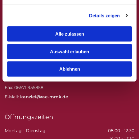
Ihre Rechtsanwaltskanzlei in
Details zeigen
Wittlich
Alle zulassen
MMK Rechtsanwälte
Auswahl erlauben
Mozartstraße 34
54516 Wittlich
Ablehnen
Telefon:
06571 95580
Fax: 06571 955858
E-Mail:
kanzlei@rae-mmk.de
Öffnungszeiten
Montag - Dienstag
08:00 - 12:30
14:00 - 17:30